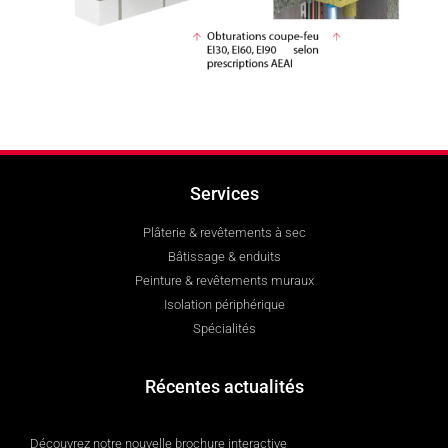
Services
Plâterie & revêtements à sec
Bâtissage & enduits
Peinture & revêtements muraux
Isolation périphérique
Spécialités
Récentes actualités
Découvrez notre nouvelle brochure interactive